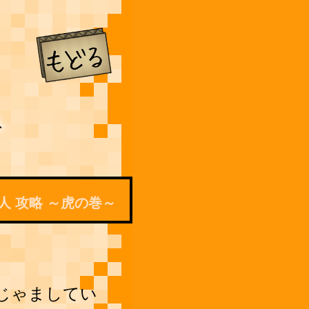
人 攻略 ～虎の巻～
じゃましてい