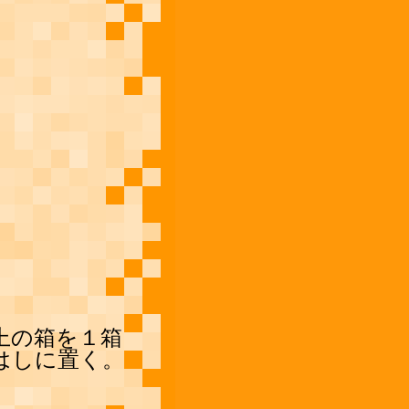
上の箱を１箱
はしに置く。