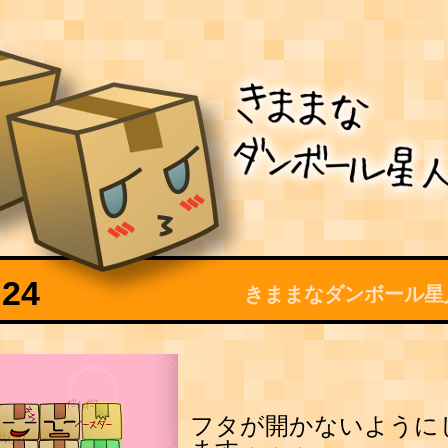
24
きままなダンボール星
フタが開かないように