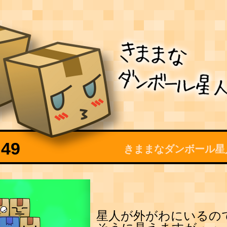
49
きままなダンボール星
星人が外がわにいるの