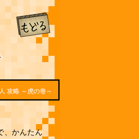
人 攻略 ～虎の巻～
で、かんたん