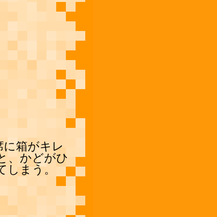
席に箱がキレ
と、かどがひ
てしまう。