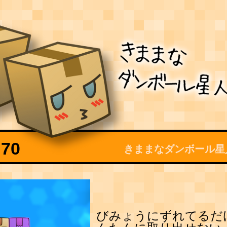
70
きままなダンボール星
びみょうにずれてるだ