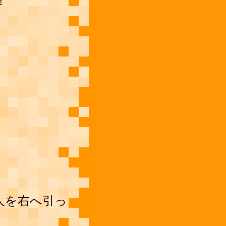
！
人を右へ引っ