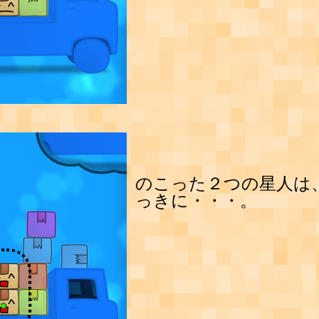
のこった２つの星人は
っきに・・・。