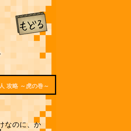
人 攻略 ～虎の巻～
けなのに、か