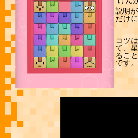
けん
説明
だけ
コツ
て、
るこ
です