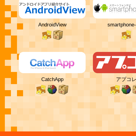
AndroidView
smartphone-
CatchApp
アプコ