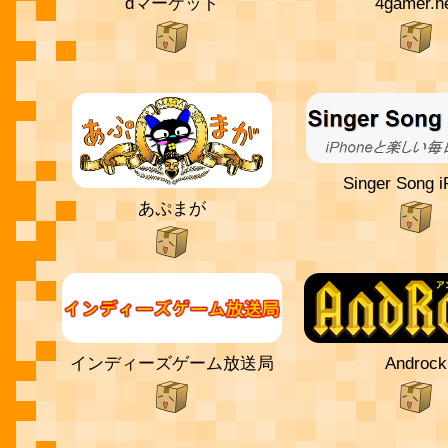
dマーケット
4gamer.n
Singer Song 
あぷまが
インディーズゲーム放送局
Androck